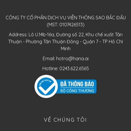
CÔNG TY CỔ PHẦN DỊCH VỤ VIỄN THÔNG SAO BẮC ĐẨU
(MST: 0107426513)
Address: Lô U.14b-16a, Đường số 22, Khu chế xuất Tân
Thuận - Phường Tân Thuận Đông - Quận 7 - TP Hồ Chí
Minh
Email:
hotro@hana.ai
Hotline: 0243.622.6565
VỀ CHÚNG TÔI