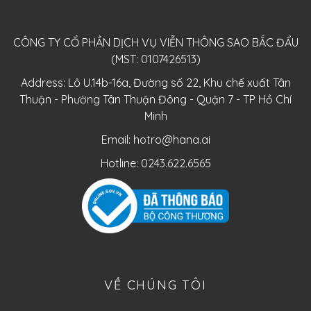
CÔNG TY CỔ PHẦN DỊCH VỤ VIỄN THÔNG SAO BẮC ĐẨU
(MST: 0107426513)
Address: Lô U.14b-16a, Đường số 22, Khu chế xuất Tân
Thuận - Phường Tân Thuận Đông - Quận 7 - TP Hồ Chí
Minh
Email:
hotro@hana.ai
Hotline: 0243.622.6565
VỀ CHÚNG TÔI