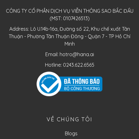
CÔNG TY CỔ PHẦN DỊCH VỤ VIỄN THÔNG SAO BẮC ĐẨU
(MST: 0107426513)
Address: Lô U.14b-16a, Đường số 22, Khu chế xuất Tân
Thuận - Phường Tân Thuận Đông - Quận 7 - TP Hồ Chí
Minh
Email:
hotro@hana.ai
Hotline: 0243.622.6565
VỀ CHÚNG TÔI
Blogs