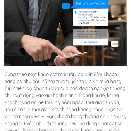
Cũng theo một khảo sát mới đây, có đến 83% khách
hàng có nhu cầu hỗ trợ trực tuyến trước khi mua hàng.
Tuy nhiên, bộ phận tư vấn của các doanh nghiệp thường
chỉ hoạt đọng vào giờ hành chính. Trong khi đó, lượng
khách hàng online thường nằm ngoài thời gian tư vấn,
đây chính là thời gian khách hàng không nhận được tư
vấn từ nhân viên. Vì vậy, khách hàng thường có ấn tượng
không tốt về hình ảnh thương hiêu. Sử dụng Chatbot sẽ
giải quyết được bài toán chăm sóc khách hàng 24/24