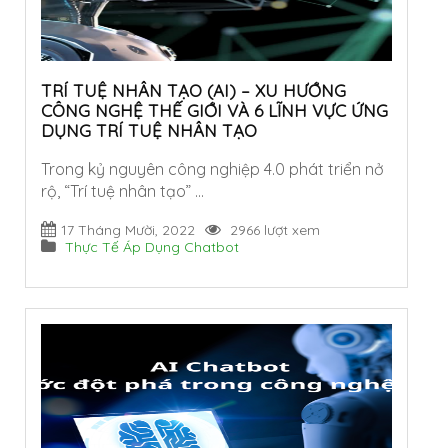
TRÍ TUỆ NHÂN TẠO (AI) – XU HƯỚNG
CÔNG NGHỆ THẾ GIỚI VÀ 6 LĨNH VỰC ỨNG
DỤNG TRÍ TUỆ NHÂN TẠO
Trong kỷ nguyên công nghiệp 4.0 phát triển nở
rộ, “Trí tuệ nhân tạo” …
17 Tháng Mười, 2022
2966 lượt xem
Thực Tế Áp Dụng Chatbot