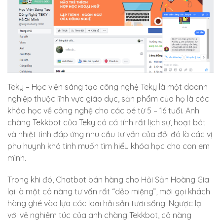
Teky – Học viện sáng tạo công nghệ Teky là một doanh
nghiệp thuộc lĩnh vực giáo dục, sản phẩm của họ là các
khóa học về công nghệ cho các bé từ 5 – 16 tuổi. Anh
chàng Tekkbot của Teky có cá tính rất lịch sự, hoạt bát
và nhiệt tình đáp ứng nhu cầu tư vấn của đối đó là các vị
phụ huynh khó tính muốn tìm hiểu khóa học cho con em
mình.
Trong khi đó, Chatbot bán hàng cho Hải Sản Hoàng Gia
lại là một cô nàng tư vấn rất “dẻo miệng”, mời gọi khách
hàng ghé vào lựa các loại hải sản tươi sống. Ngược lại
với vẻ nghiêm túc của anh chàng Tekkbot, cô nàng