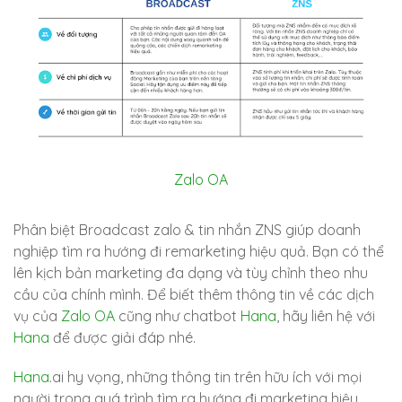
Zalo OA
Phân biệt Broadcast zalo & tin nhắn ZNS giúp doanh
nghiệp tìm ra hướng đi remarketing hiệu quả. Bạn có thể
lên kịch bản marketing đa dạng và tùy chỉnh theo nhu
cầu của chính mình. Để biết thêm thông tin về các dịch
vụ của
Zalo OA
cũng như chatbot
Hana
, hãy liên hệ với
Hana
để được giải đáp nhé.
Hana
.ai hy vọng, những thông tin trên hữu ích với mọi
người trong quá trình tìm ra hướng đi marketing hiệu