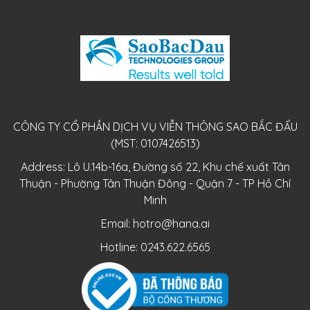
CÔNG TY CỔ PHẦN DỊCH VỤ VIỄN THÔNG SAO BẮC ĐẨU
(MST: 0107426513)
Address: Lô U.14b-16a, Đường số 22, Khu chế xuất Tân
Thuận - Phường Tân Thuận Đông - Quận 7 - TP Hồ Chí
Minh
Email:
hotro@hana.ai
Hotline: 0243.622.6565