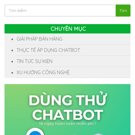
Tìm
CHUYÊN MỤC
GIẢI PHÁP BÁN HÀNG
THỰC TẾ ÁP DỤNG CHATBOT
TIN TỨC SỰ KIỆN
XU HƯỚNG CÔNG NGHỆ