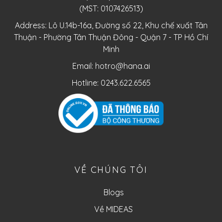
(MST: 0107426513)
Address: Lô U.14b-16a, Đường số 22, Khu chế xuất Tân
Thuận - Phường Tân Thuận Đông - Quận 7 - TP Hồ Chí
Minh
Email:
hotro@hana.ai
Hotline: 0243.622.6565
VỀ CHÚNG TÔI
Blogs
Về MIDEAS