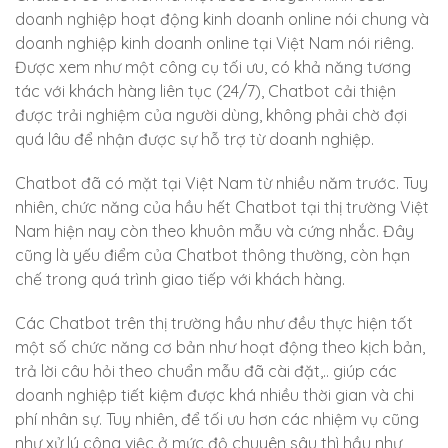
doanh nghiệp hoạt động kinh doanh online nói chung và
doanh nghiệp kinh doanh online tại Việt Nam nói riêng.
Được xem như một công cụ tối ưu, có khả năng tương
tác với khách hàng liên tục (24/7), Chatbot cải thiện
được trải nghiệm của người dùng, không phải chờ đợi
quá lâu để nhận được sự hỗ trợ từ doanh nghiệp.
Chatbot đã có mặt tại Việt Nam từ nhiều năm trước. Tuy
nhiên, chức năng của hầu hết Chatbot tại thị trường Việt
Nam hiện nay còn theo khuôn mẫu và cứng nhắc. Đây
cũng là yếu điểm của Chatbot thông thường, còn hạn
chế trong quá trình giao tiếp với khách hàng.
Các Chatbot trên thị trường hầu như đều thực hiện tốt
một số chức năng cơ bản như hoạt động theo kịch bản,
trả lời câu hỏi theo chuẩn mẫu đã cài đặt,.. giúp các
doanh nghiệp tiết kiệm được khá nhiều thời gian và chi
phí nhân sự. Tuy nhiên, để tối ưu hơn các nhiệm vụ cũng
như xử lý công việc ở mức độ chuyên sâu thì hầu như