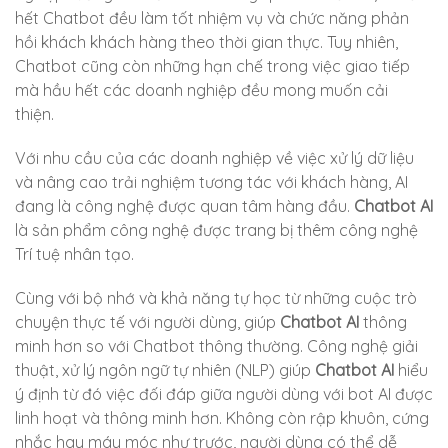
hết Chatbot đều làm tốt nhiệm vụ và chức năng phản
hồi khách khách hàng theo thời gian thực. Tuy nhiên,
Chatbot cũng còn những hạn chế trong việc giao tiếp
mà hầu hết các doanh nghiệp đều mong muốn cải
thiện.
Với nhu cầu của các doanh nghiệp về việc xử lý dữ liệu
và nâng cao trải nghiệm tương tác với khách hàng, AI
đang là công nghệ được quan tâm hàng đầu.
Chatbot AI
là sản phẩm công nghệ được trang bị thêm công nghệ
Trí tuệ nhân tạo.
Cùng với bộ nhớ và khả năng tự học từ những cuộc trò
chuyện thực tế với người dùng, giúp
Chatbot AI
thông
minh hơn so với Chatbot thông thường. Công nghệ giải
thuật, xử lý ngôn ngữ tự nhiên (NLP) giúp
Chatbot AI
hiểu
ý định từ đó việc đối đáp giữa người dùng với bot AI được
linh hoạt và thông minh hơn. Không còn rập khuôn, cứng
nhắc hay máy móc như trước, người dùng có thể dễ