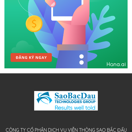
CÔNG TY CỔ PHẦN DỊCH VỤ VIỄN THÔNG SAO BẮC ĐẨU