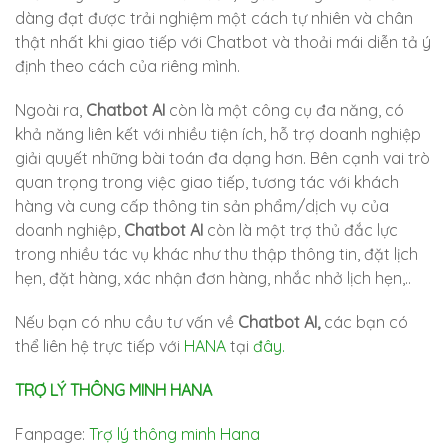
dàng đạt được trải nghiệm một cách tự nhiên và chân
thật nhất khi giao tiếp với Chatbot và thoải mái diễn tả ý
định theo cách của riêng mình.
Ngoài ra,
Chatbot AI
còn là một công cụ đa năng, có
khả năng liên kết với nhiều tiện ích, hỗ trợ doanh nghiệp
giải quyết những bài toán đa dạng hơn. Bên cạnh vai trò
quan trọng trong việc giao tiếp, tương tác với khách
hàng và cung cấp thông tin sản phẩm/dịch vụ của
doanh nghiệp,
Chatbot AI
còn là một trợ thủ đắc lực
trong nhiều tác vụ khác như thu thập thông tin, đặt lịch
hẹn, đặt hàng, xác nhận đơn hàng, nhắc nhở lịch hẹn,..
Nếu bạn có nhu cầu tư vấn về
Chatbot AI,
các bạn có
thể liên hệ trực tiếp với
HANA
tại
đây.
TRỢ LÝ THÔNG MINH HANA
Fanpage:
Trợ lý thông minh Hana