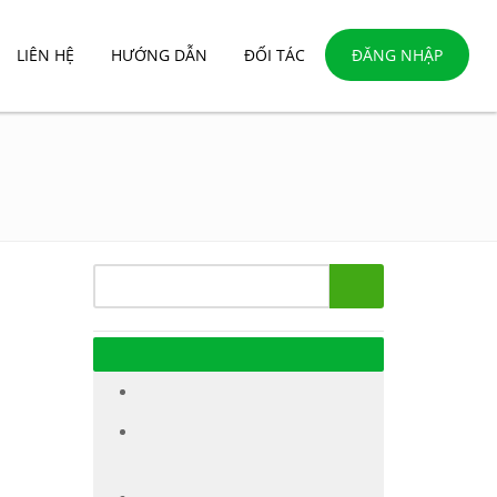
LIÊN HỆ
HƯỚNG DẪN
ĐỐI TÁC
ĐĂNG NHẬP
 QUẢ
Tìm
CHUYÊN MỤC
GIẢI PHÁP BÁN HÀNG
THỰC TẾ ÁP DỤNG
CHATBOT