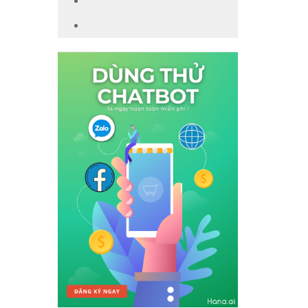
TIN TỨC SỰ KIỆN
XU HƯỚNG CÔNG NGHỆ
hu cầu
đến bạn