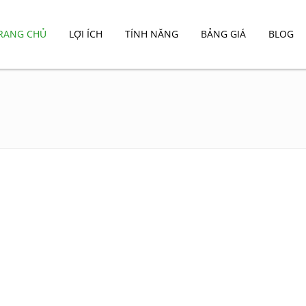
RANG CHỦ
LỢI ÍCH
TÍNH NĂNG
BẢNG GIÁ
BLOG
 TIP GIÚP TẠO PHỄU BÁN HÀNG HIỆU
n hàng là gì? Các tip giúp tạo phễu bán hàng hiệu quả
 xem