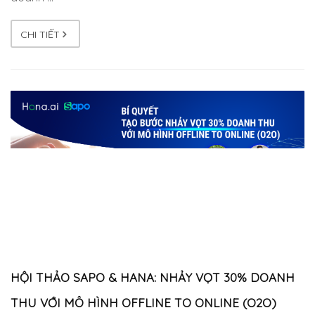
CHI TIẾT
HỘI THẢO SAPO & HANA: NHẢY VỌT 30% DOANH
THU VỚI MÔ HÌNH OFFLINE TO ONLINE (O2O)