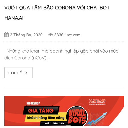
VƯỢT QUA TÂM BÃO CORONA VỚI CHATBOT
HANA.AI
2 Tháng Ba, 2020
3336 lượt xem
Những khó khăn mà doanh nghiệp gặp phải vào mùa
dịch Corona (nCoV) …
CHI TIẾT