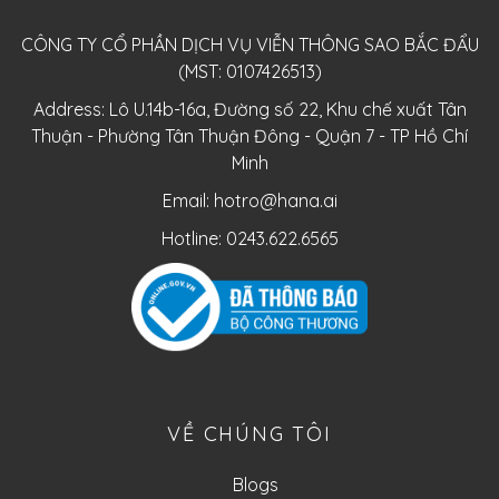
CÔNG TY CỔ PHẦN DỊCH VỤ VIỄN THÔNG SAO BẮC ĐẨU
(MST: 0107426513)
Address: Lô U.14b-16a, Đường số 22, Khu chế xuất Tân
Thuận - Phường Tân Thuận Đông - Quận 7 - TP Hồ Chí
Minh
Email:
hotro@hana.ai
Hotline: 0243.622.6565
VỀ CHÚNG TÔI
Blogs